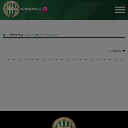
FŐOLDAL
»
TAG: PRISKIN TAMÁS
SZŰRÉS
Jegyek
FM YouTube +
Hírek