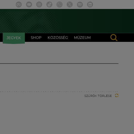
SHOP
KÖZÖSSÉG
MÚZEUM
JEGYEK
SZŰRŐK TÖRLÉSE