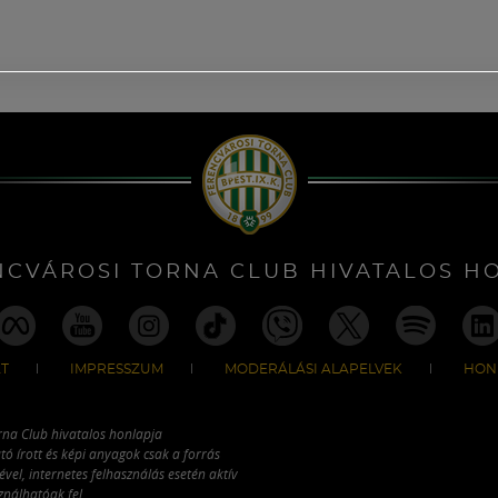
NCVÁROSI TORNA CLUB HIVATALOS H
T
IMPRESSZUM
MODERÁLÁSI ALAPELVEK
HON
rna Club hivatalos honlapja
tó írott és képi anyagok csak a forrás
vel, internetes felhasználás esetén aktív
ználhatóak fel.