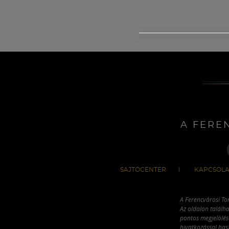
A FERE
SAJTÓCENTER
KAPCSOLA
A Ferencvárosi To
Az oldalon találha
pontos megjelölésé
hivatkozással has