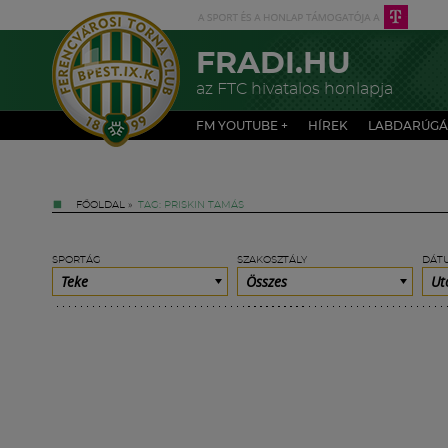
FRADI.HU
az FTC hivatalos honlapja
FM YOUTUBE +
HÍREK
LABDARÚGÁ
FŐOLDAL
»
TAG: PRISKIN TAMÁS
SPORTÁG
SZAKOSZTÁLY
DÁT
Teke
Összes
Ut