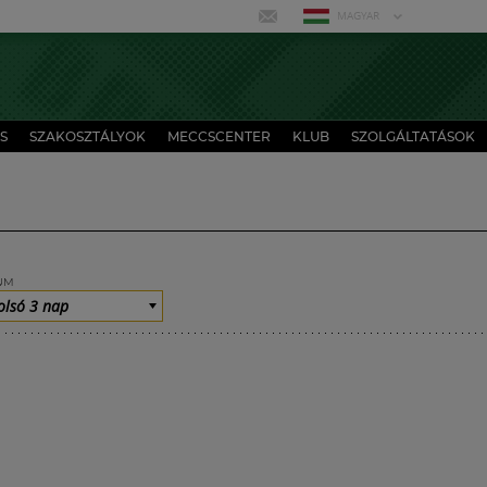
MAGYAR
S
SZAKOSZTÁLYOK
MECCSCENTER
KLUB
SZOLGÁLTATÁSOK
UM
olsó 3 nap