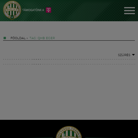
FŐOLDAL
»
TAG: QHB EGER
SZŰRÉS
Jegyek
FM YouTube +
Hírek