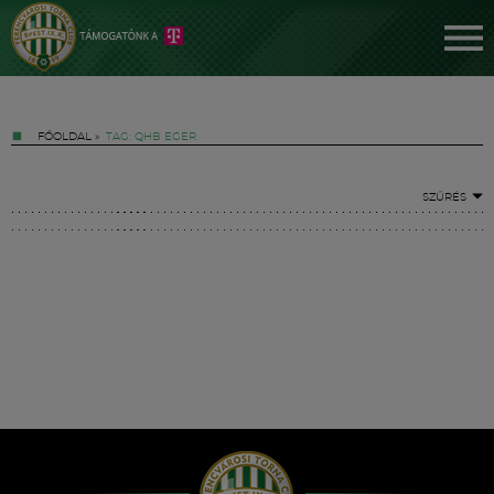
FŐOLDAL
»
TAG: QHB EGER
SZŰRÉS
Jegyek
FM YouTube +
Hírek