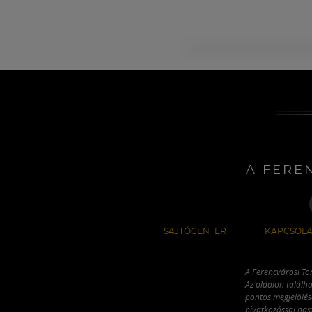
A FERE
SAJTÓCENTER
KAPCSOLA
A Ferencvárosi To
Az oldalon találha
pontos megjelölésé
hivatkozással has