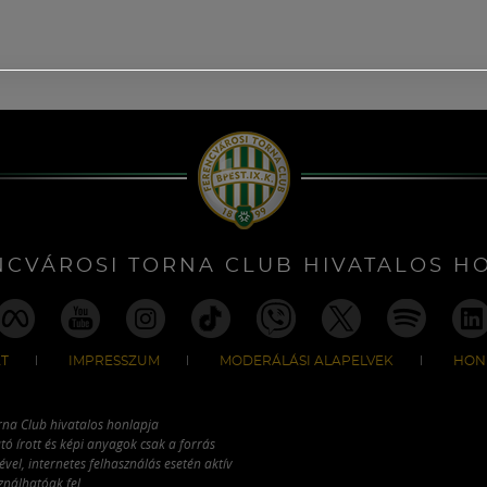
NCVÁROSI TORNA CLUB HIVATALOS H
T
IMPRESSZUM
MODERÁLÁSI ALAPELVEK
HON
rna Club hivatalos honlapja
tó írott és képi anyagok csak a forrás
vel, internetes felhasználás esetén aktív
ználhatóak fel.