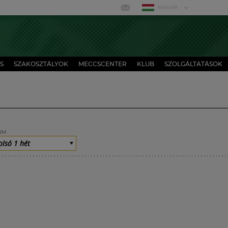
MAGYAR
S
SZAKOSZTÁLYOK
MECCSCENTER
KLUB
SZOLGÁLTATÁSOK
UM
olsó 1 hét