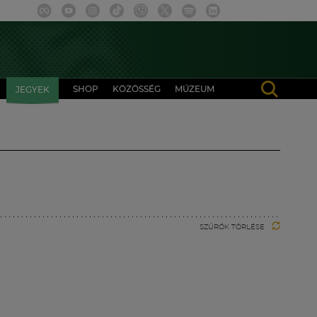
SHOP
KÖZÖSSÉG
MÚZEUM
JEGYEK
SZŰRŐK TÖRLÉSE