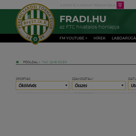
FRADI.HU
az FTC hivatalos honlapja
FM YOUTUBE +
HÍREK
LABDARÚGÁ
FŐOLDAL
»
TAG: QHB EGER
SPORTÁG
SZAKOSZTÁLY
DÁT
Ökölvívás
Összes
Ut