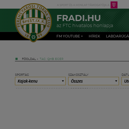
FRADI.HU
az FTC hivatalos honlapja
FM YOUTUBE +
HÍREK
LABDARÚGÁ
FŐOLDAL
»
TAG: QHB EGER
SPORTÁG
SZAKOSZTÁLY
DÁT
Kajak-kenu
Összes
Ut