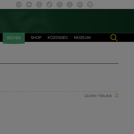
SHOP
KÖZÖSSÉG
MÚZEUM
JEGYEK
SZŰRŐK TÖRLÉSE