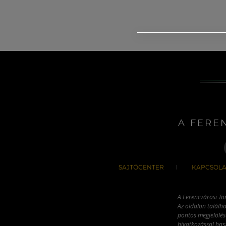
A FERE
SAJTÓCENTER
KAPCSOLA
A Ferencvárosi To
Az oldalon találha
pontos megjelölésé
hivatkozással has