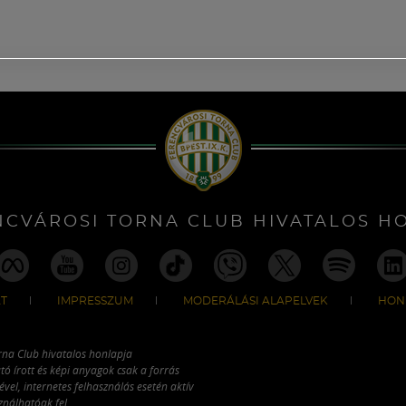
NCVÁROSI TORNA CLUB HIVATALOS H
T
IMPRESSZUM
MODERÁLÁSI ALAPELVEK
HON
rna Club hivatalos honlapja
tó írott és képi anyagok csak a forrás
vel, internetes felhasználás esetén aktív
ználhatóak fel.