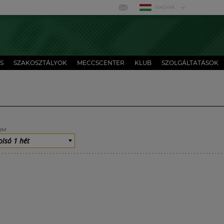
MAGYAR
S
SZAKOSZTÁLYOK
MECCSCENTER
KLUB
SZOLGÁLTATÁSOK
UM
olsó 1 hét