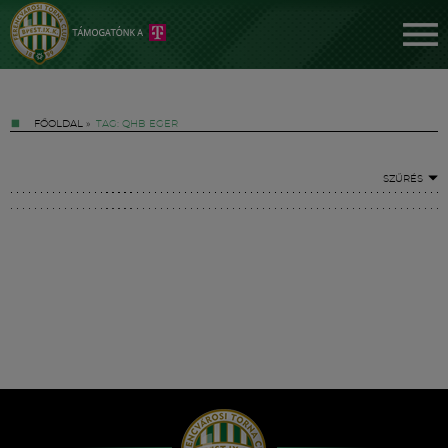
FŐOLDAL
»
TAG: QHB EGER
SZŰRÉS
Jegyek
FM YouTube +
Hírek