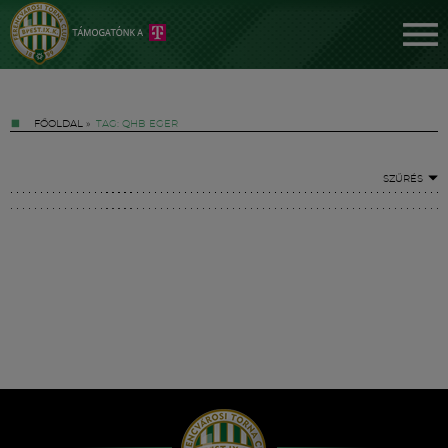
FŐOLDAL
»
TAG: QHB EGER
SZŰRÉS
Jegyek
FM YouTube +
Hírek