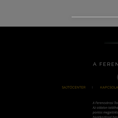
A FERE
SAJTÓCENTER
KAPCSOLA
A Ferencvárosi To
Az oldalon találha
pontos megjelölésé
hivatkozással has