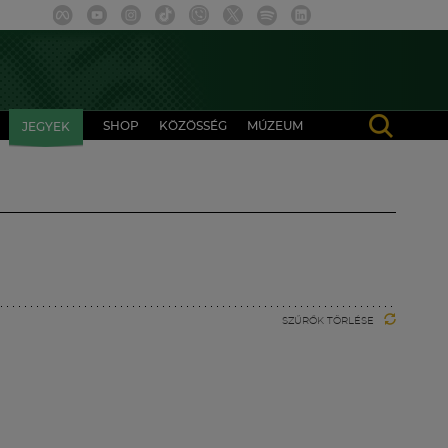
SHOP
KÖZÖSSÉG
MÚZEUM
JEGYEK
SZŰRŐK TÖRLÉSE