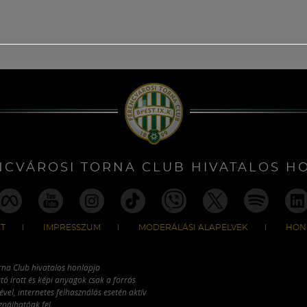
NCVÁROSI TORNA CLUB HIVATALOS H
T
IMPRESSZUM
MODERÁLÁSI ALAPELVEK
HON
rna Club hivatalos honlapja
tó írott és képi anyagok csak a forrás
vel, internetes felhasználás esetén aktív
ználhatóak fel.