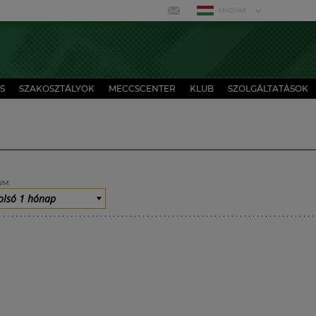
MAGYAR
S
SZAKOSZTÁLYOK
MECCSCENTER
KLUB
SZOLGÁLTATÁSOK
UM
olsó 1 hónap