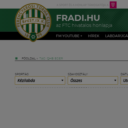
FRADI.HU
az FTC hivatalos honlapja
FM YOUTUBE +
HÍREK
LABDARÚGÁ
FŐOLDAL
»
TAG: QHB EGER
SPORTÁG
SZAKOSZTÁLY
DÁT
Kézilabda
Összes
Ut