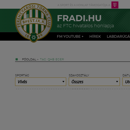
FRADI.HU
az FTC hivatalos honlapja
FM YOUTUBE +
HÍREK
LABDARÚGÁ
FŐOLDAL
»
TAG: QHB EGER
SPORTÁG
SZAKOSZTÁLY
DÁT
Vívás
Összes
Ut