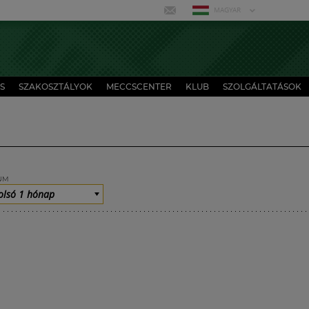
MAGYAR
S
SZAKOSZTÁLYOK
MECCSCENTER
KLUB
SZOLGÁLTATÁSOK
UM
olsó 1 hónap