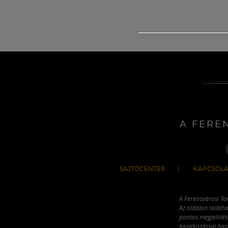
A FERE
SAJTÓCENTER
KAPCSOLA
A Ferencvárosi To
Az oldalon találha
pontos megjelölésé
hivatkozással has