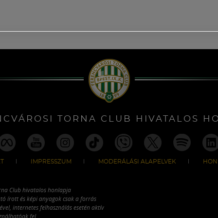
NCVÁROSI TORNA CLUB HIVATALOS H
T
IMPRESSZUM
MODERÁLÁSI ALAPELVEK
HON
rna Club hivatalos honlapja
tó írott és képi anyagok csak a forrás
vel, internetes felhasználás esetén aktív
ználhatóak fel.