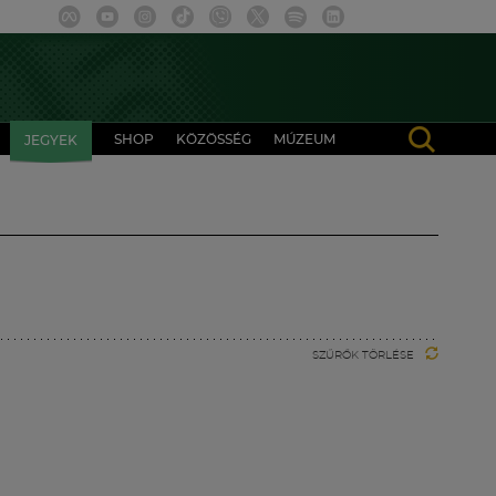
SHOP
KÖZÖSSÉG
MÚZEUM
JEGYEK
SZŰRŐK TÖRLÉSE