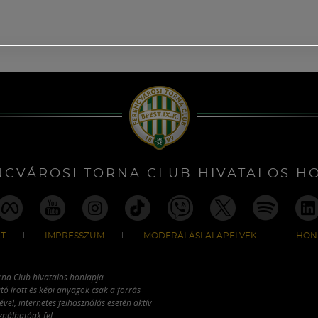
NCVÁROSI TORNA CLUB HIVATALOS H
T
IMPRESSZUM
MODERÁLÁSI ALAPELVEK
HON
rna Club hivatalos honlapja
tó írott és képi anyagok csak a forrás
vel, internetes felhasználás esetén aktív
ználhatóak fel.