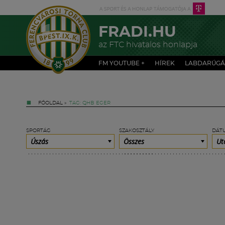
FRADI.HU
az FTC hivatalos honlapja
FM YOUTUBE +
HÍREK
LABDARÚGÁ
FŐOLDAL
»
TAG: QHB EGER
SPORTÁG
SZAKOSZTÁLY
DÁT
Úszás
Összes
Ut