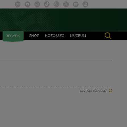
SHOP
KÖZÖSSÉG
MÚZEUM
JEGYEK
SZŰRŐK TÖRLÉSE