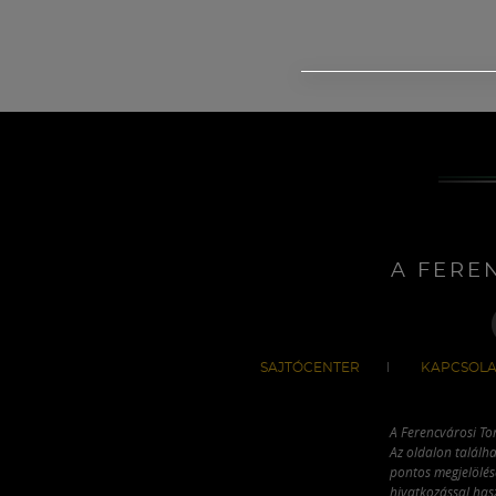
A FERE
SAJTÓCENTER
KAPCSOLA
A Ferencvárosi To
Az oldalon találha
pontos megjelölésé
hivatkozással has