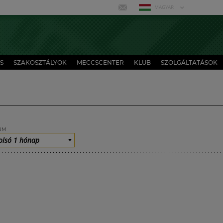
MAGYAR
S
SZAKOSZTÁLYOK
MECCSCENTER
KLUB
SZOLGÁLTATÁSOK
UM
olsó 1 hónap