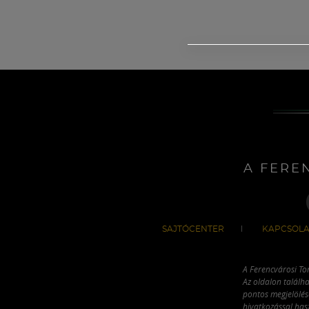
A FERE
SAJTÓCENTER
KAPCSOLA
A Ferencvárosi To
Az oldalon találha
pontos megjelölésé
hivatkozással has