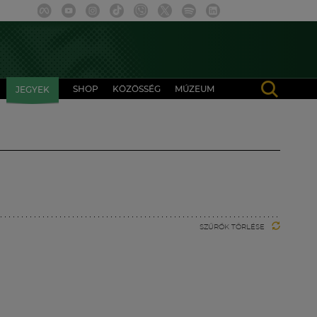
SHOP
KÖZÖSSÉG
MÚZEUM
JEGYEK
SZŰRŐK TÖRLÉSE