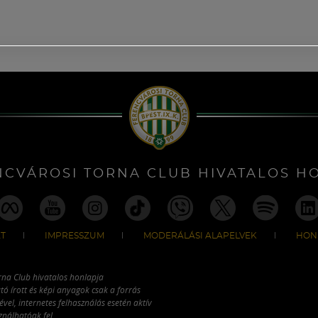
NCVÁROSI TORNA CLUB HIVATALOS H
T
IMPRESSZUM
MODERÁLÁSI ALAPELVEK
HON
rna Club hivatalos honlapja
tó írott és képi anyagok csak a forrás
vel, internetes felhasználás esetén aktív
ználhatóak fel.