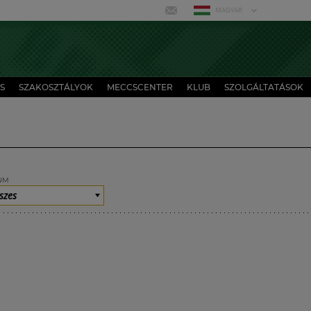
MAGYAR
S
SZAKOSZTÁLYOK
MECCSCENTER
KLUB
SZOLGÁLTATÁSOK
UM
szes