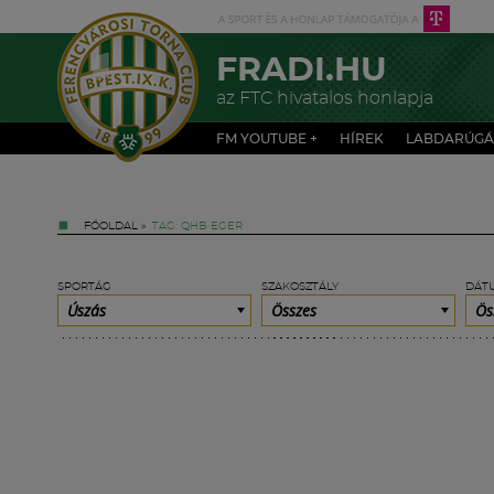
FRADI.HU
az FTC hivatalos honlapja
FM YOUTUBE +
HÍREK
LABDARÚGÁ
FŐOLDAL
»
TAG: QHB EGER
SPORTÁG
SZAKOSZTÁLY
DÁT
Úszás
Összes
Ös