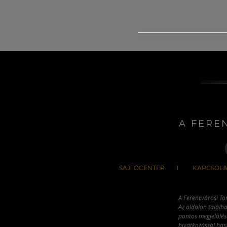
A FERE
SAJTÓCENTER
KAPCSOLA
A Ferencvárosi To
Az oldalon találha
pontos megjelölésé
hivatkozással has