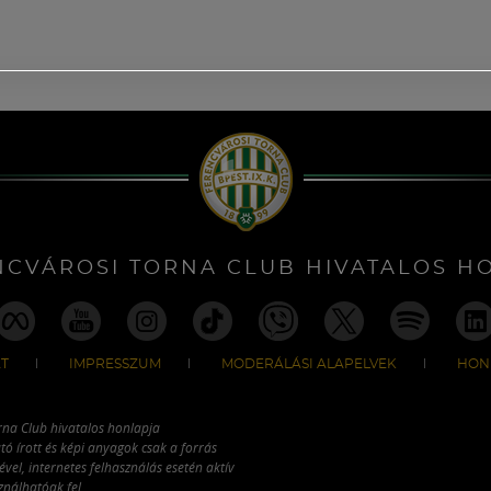
NCVÁROSI TORNA CLUB HIVATALOS H
T
IMPRESSZUM
MODERÁLÁSI ALAPELVEK
HON
rna Club hivatalos honlapja
tó írott és képi anyagok csak a forrás
vel, internetes felhasználás esetén aktív
ználhatóak fel.