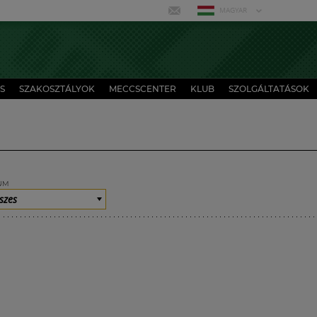
MAGYAR
S
SZAKOSZTÁLYOK
MECCSCENTER
KLUB
SZOLGÁLTATÁSOK
UM
szes