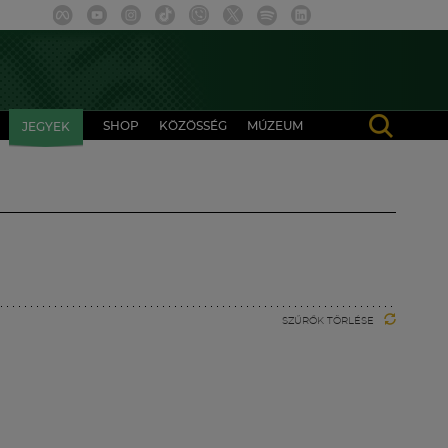
SHOP
KÖZÖSSÉG
MÚZEUM
JEGYEK
SZŰRŐK TÖRLÉSE