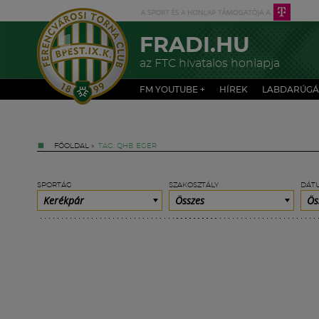
FRADI.HU
az FTC hivatalos honlapja
FM YOUTUBE +
HÍREK
LABDARÚGÁ
FŐOLDAL
»
TAG: QHB EGER
SPORTÁG
SZAKOSZTÁLY
DÁT
Kerékpár
Összes
Ös