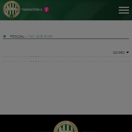
FŐOLDAL
»
TAG: QHB EGER
SZŰRÉS
Jegyek
FM YouTube +
Hírek