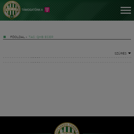
FŐOLDAL
»
TAG: QHB EGER
SZŰRÉS
Jegyek
FM YouTube +
Hírek