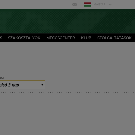
MAGYAR
S
SZAKOSZTÁLYOK
MECCSCENTER
KLUB
SZOLGÁLTATÁSOK
UM
olsó 3 nap