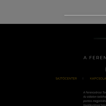
A FERE
SAJTÓCENTER
KAPCSOLA
A Ferencvárosi To
Az oldalon találha
pontos megjelölésé
hivatkozással has