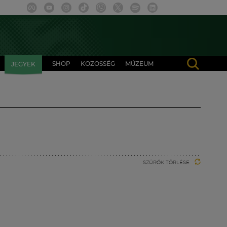
SHOP
KÖZÖSSÉG
MÚZEUM
JEGYEK
SZŰRŐK TÖRLÉSE