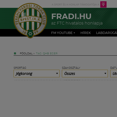
FRADI.HU
az FTC hivatalos honlapja
FM YOUTUBE +
HÍREK
LABDARÚGÁ
FŐOLDAL
»
TAG: QHB EGER
SPORTÁG
SZAKOSZTÁLY
DÁT
Jégkorong
Összes
Ut