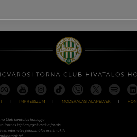
NCVÁROSI TORNA CLUB HIVATALOS H
T
IMPRESSZUM
MODERÁLÁSI ALAPELVEK
HON
rna Club hivatalos honlapja
tó írott és képi anyagok csak a forrás
vel, internetes felhasználás esetén aktív
ználhatóak fel.