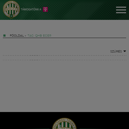
FŐOLDAL
»
TAG: QHB EGER
SZŰRÉS
Jegyek
FM YouTube +
Hírek