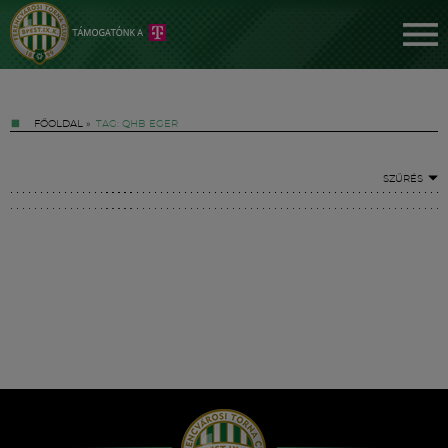
FŐOLDAL
»
TAG: QHB EGER
SZŰRÉS
Jegyek
FM YouTube +
Hírek