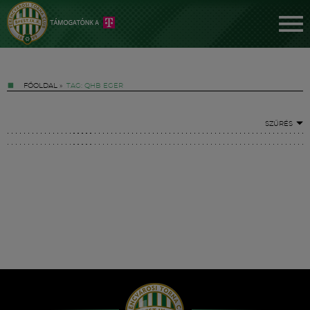
FŐOLDAL
»
TAG: QHB EGER
SZŰRÉS
Jegyek
FM YouTube +
Hírek