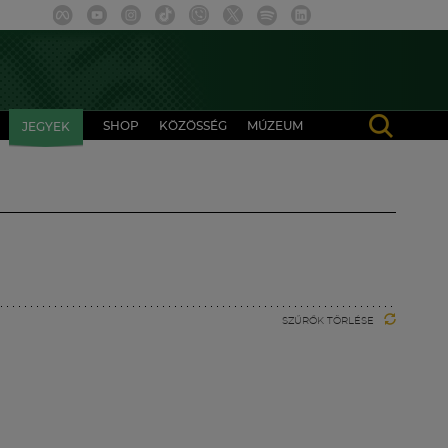
SHOP
KÖZÖSSÉG
MÚZEUM
JEGYEK
SZŰRŐK TÖRLÉSE