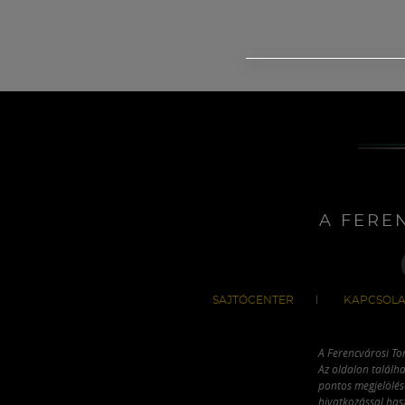
A FERE
SAJTÓCENTER
KAPCSOLA
A Ferencvárosi To
Az oldalon találha
pontos megjelölésé
hivatkozással has