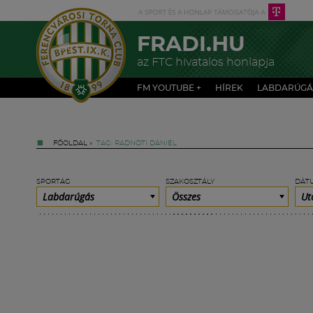
FRADI.HU
az FTC hivatalos honlapja
FM YOUTUBE +
HÍREK
LABDARÚGÁ
FŐOLDAL
»
TAG: RADNÓTI DÁNIEL
SPORTÁG
SZAKOSZTÁLY
DÁT
Labdarúgás
Összes
Ut