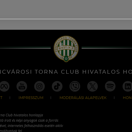
NCVÁROSI TORNA CLUB HIVATALOS H
T
IMPRESSZUM
MODERÁLÁSI ALAPELVEK
HON
rna Club hivatalos honlapja
tó írott és képi anyagok csak a forrás
vel, internetes felhasználás esetén aktív
ználhatóak fel.