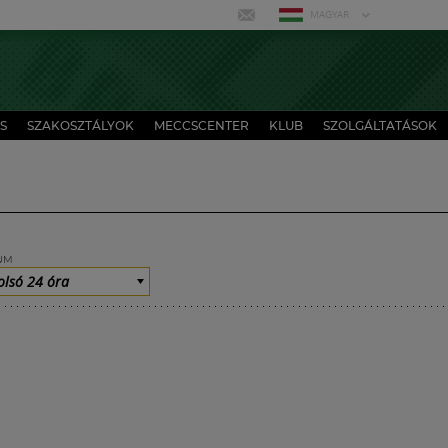
MAGYAR
S
SZAKOSZTÁLYOK
MECCSCENTER
KLUB
SZOLGÁLTATÁSOK
UM
olsó 24 óra