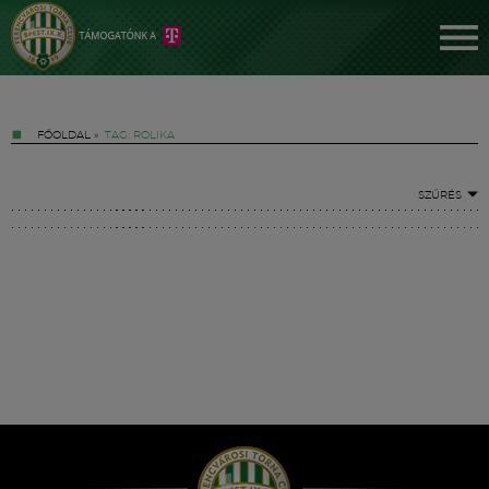
FŐOLDAL
»
TAG: ROLIKA
SZŰRÉS
Jegyek
FM YouTube +
Hírek