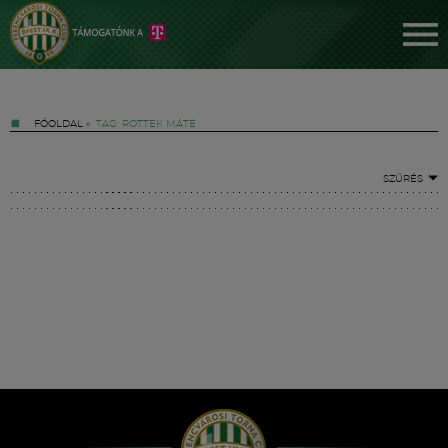
FŐOLDAL
»
TAG: ROTTEK MÁTÉ
SZŰRÉS
Jegyek
FM YouTube +
Hírek