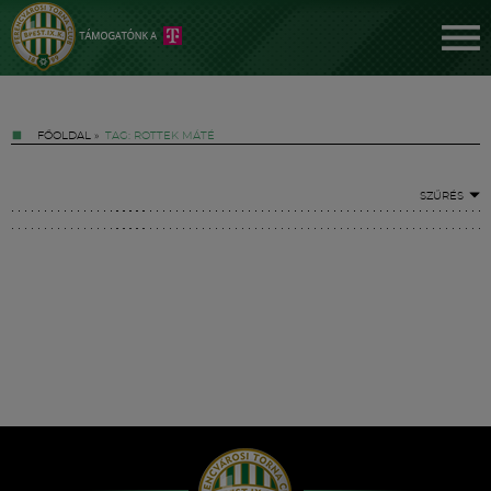
FŐOLDAL
»
TAG: ROTTEK MÁTÉ
SZŰRÉS
Jegyek
FM YouTube +
Hírek