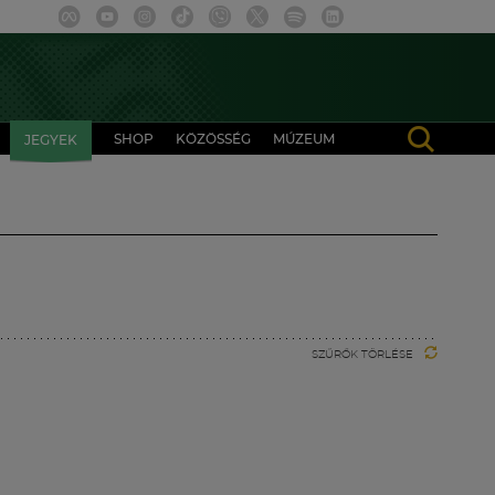
SHOP
KÖZÖSSÉG
MÚZEUM
JEGYEK
SZŰRŐK TÖRLÉSE