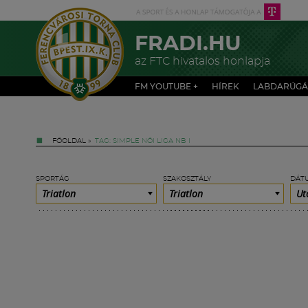
FRADI.HU
az FTC hivatalos honlapja
FM YOUTUBE +
HÍREK
LABDARÚGÁ
FŐOLDAL
»
TAG: SIMPLE NŐI LIGA NB I
SPORTÁG
SZAKOSZTÁLY
DÁT
Triatlon
Triatlon
Ut