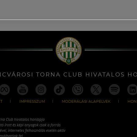
NCVÁROSI TORNA CLUB HIVATALOS H
T
IMPRESSZUM
MODERÁLÁSI ALAPELVEK
HON
rna Club hivatalos honlapja
tó írott és képi anyagok csak a forrás
vel, internetes felhasználás esetén aktív
ználhatóak fel.