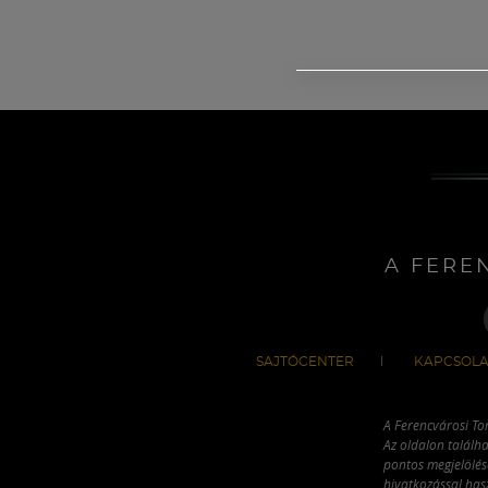
A FERE
SAJTÓCENTER
KAPCSOLA
A Ferencvárosi To
Az oldalon találha
pontos megjelölésé
hivatkozással has