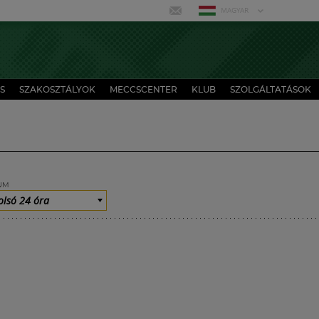
MAGYAR
S
SZAKOSZTÁLYOK
MECCSCENTER
KLUB
SZOLGÁLTATÁSOK
UM
olsó 24 óra