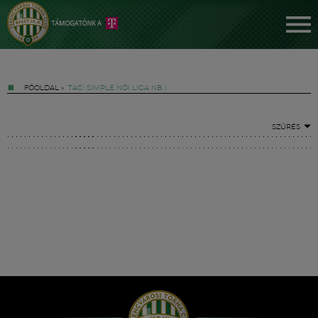
FŐOLDAL
»
TAG: SIMPLE NŐI LIGA NB I
SZŰRÉS
Jegyek
FM YouTube +
Hírek