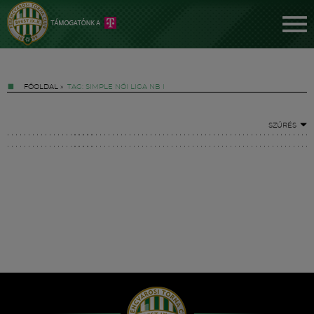
FŐOLDAL
»
TAG: SIMPLE NŐI LIGA NB I
SZŰRÉS
Jegyek
FM YouTube +
Hírek