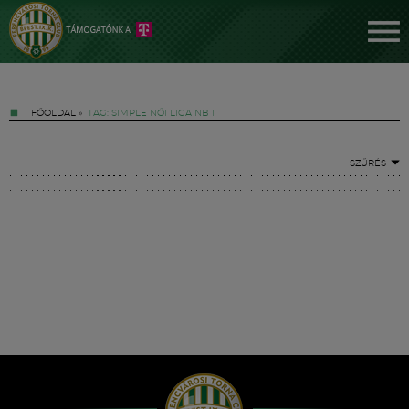
FŐOLDAL
»
TAG: SIMPLE NŐI LIGA NB I
SZŰRÉS
Jegyek
FM YouTube +
Hírek