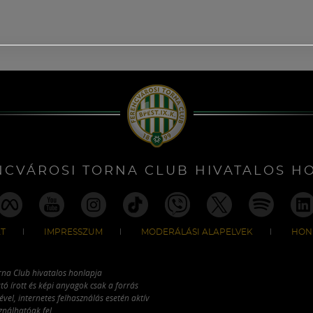
NCVÁROSI TORNA CLUB HIVATALOS H
T
IMPRESSZUM
MODERÁLÁSI ALAPELVEK
HON
rna Club hivatalos honlapja
tó írott és képi anyagok csak a forrás
vel, internetes felhasználás esetén aktív
ználhatóak fel.