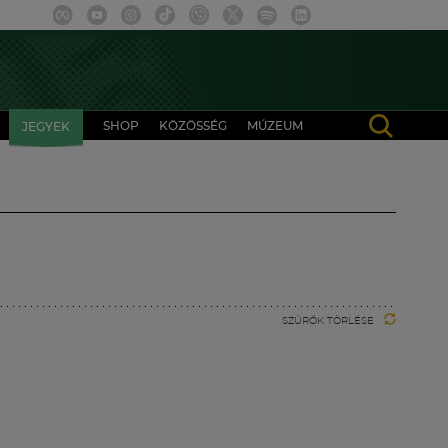
SHOP
KÖZÖSSÉG
MÚZEUM
JEGYEK
SZŰRŐK TÖRLÉSE