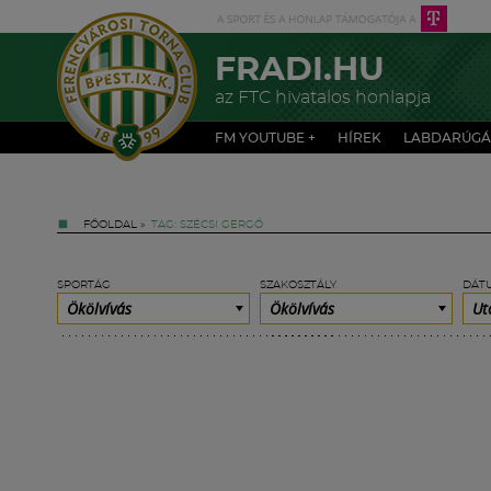
FRADI.HU
az FTC hivatalos honlapja
FM YOUTUBE +
HÍREK
LABDARÚGÁ
FŐOLDAL
»
TAG: SZÉCSI GERGŐ
SPORTÁG
SZAKOSZTÁLY
DÁT
Ökölvívás
Ökölvívás
Ut