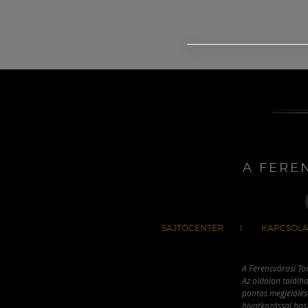
A FERE
SAJTÓCENTER
KAPCSOLA
A Ferencvárosi To
Az oldalon találha
pontos megjelölésé
hivatkozással has