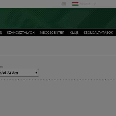
MAGYAR
S
SZAKOSZTÁLYOK
MECCSCENTER
KLUB
SZOLGÁLTATÁSOK
UM
olsó 24 óra