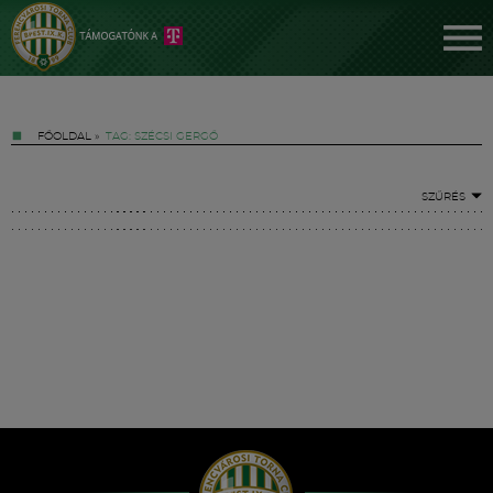
FŐOLDAL
»
TAG: SZÉCSI GERGŐ
SZŰRÉS
Jegyek
FM YouTube +
Hírek