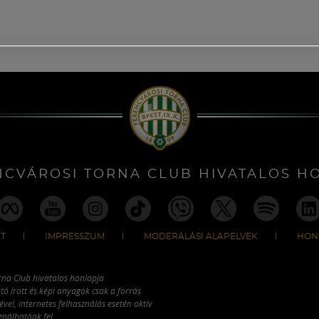
NCVÁROSI TORNA CLUB HIVATALOS H
T
IMPRESSZUM
MODERÁLÁSI ALAPELVEK
HON
rna Club hivatalos honlapja
tó írott és képi anyagok csak a forrás
vel, internetes felhasználás esetén aktív
ználhatóak fel.