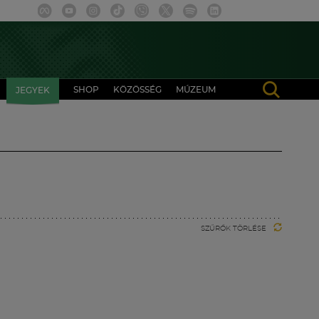
SHOP
KÖZÖSSÉG
MÚZEUM
JEGYEK
SZŰRŐK TÖRLÉSE