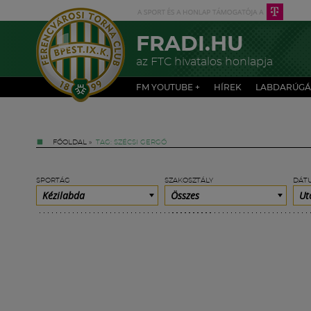
FRADI.HU
az FTC hivatalos honlapja
FM YOUTUBE +
HÍREK
LABDARÚGÁ
FŐOLDAL
»
TAG: SZÉCSI GERGŐ
SPORTÁG
SZAKOSZTÁLY
DÁT
Kézilabda
Összes
Ut