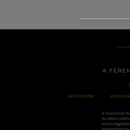
A FERE
SAJTÓCENTER
KAPCSOLA
A Ferencvárosi To
Az oldalon találha
pontos megjelölésé
hivatkozással has