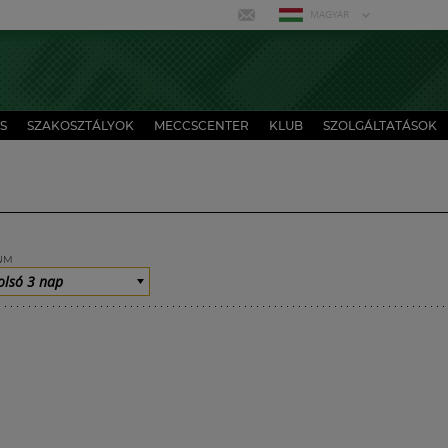
MAGYAR
S
SZAKOSZTÁLYOK
MECCSCENTER
KLUB
SZOLGÁLTATÁSOK
UM
olsó 3 nap