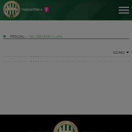
FŐOLDAL
»
TAG: SZEKERES KLÁRA
SZŰRÉS
Jegyek
FM YouTube +
Hírek