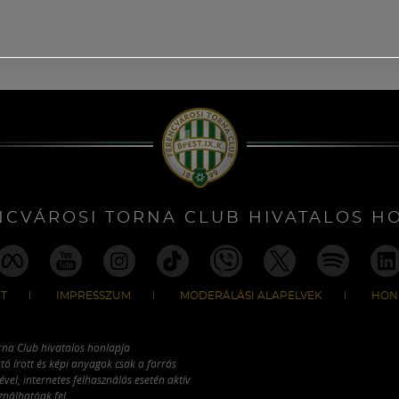
NCVÁROSI TORNA CLUB HIVATALOS H
T
IMPRESSZUM
MODERÁLÁSI ALAPELVEK
HON
rna Club hivatalos honlapja
tó írott és képi anyagok csak a forrás
vel, internetes felhasználás esetén aktív
ználhatóak fel.