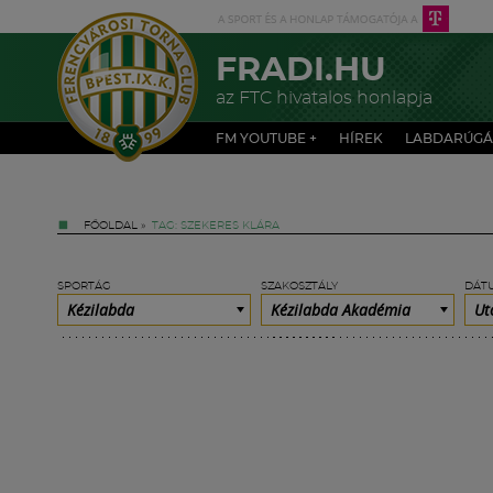
FRADI.HU
az FTC hivatalos honlapja
FM YOUTUBE +
HÍREK
LABDARÚGÁ
FŐOLDAL
»
TAG: SZEKERES KLÁRA
SPORTÁG
SZAKOSZTÁLY
DÁT
Kézilabda
Kézilabda Akadémia
Ut