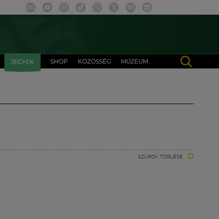
SHOP
KÖZÖSSÉG
MÚZEUM
JEGYEK
SZŰRŐK TÖRLÉSE