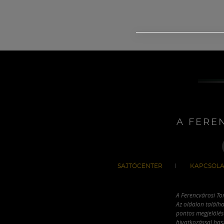
A FERE
SAJTÓCENTER
KAPCSOLA
A Ferencvárosi To
Az oldalon találha
pontos megjelölésé
hivatkozással has