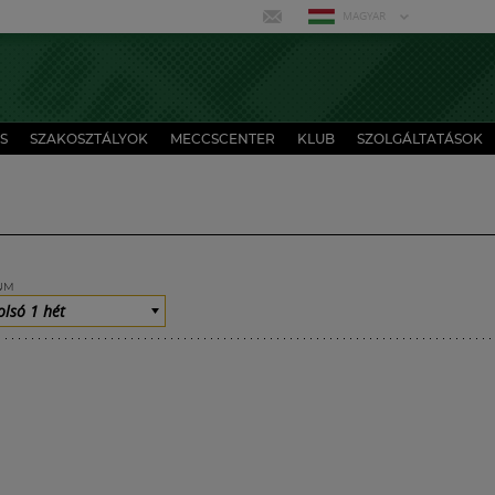
MAGYAR
S
SZAKOSZTÁLYOK
MECCSCENTER
KLUB
SZOLGÁLTATÁSOK
UM
olsó 1 hét