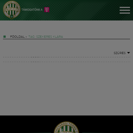
FŐOLDAL
»
TAG: SZEKERES KLÁRA
SZŰRÉS
Jegyek
FM YouTube +
Hírek