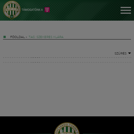
FŐOLDAL
»
TAG: SZEKERES KLÁRA
SZŰRÉS
Jegyek
FM YouTube +
Hírek