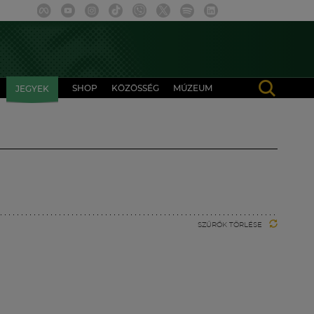
SHOP
KÖZÖSSÉG
MÚZEUM
JEGYEK
SZŰRŐK TÖRLÉSE