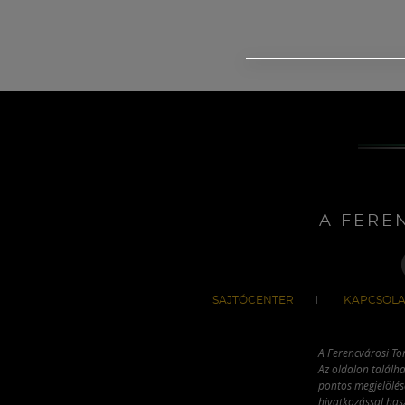
A FERE
SAJTÓCENTER
KAPCSOLA
A Ferencvárosi To
Az oldalon találha
pontos megjelölésé
hivatkozással has