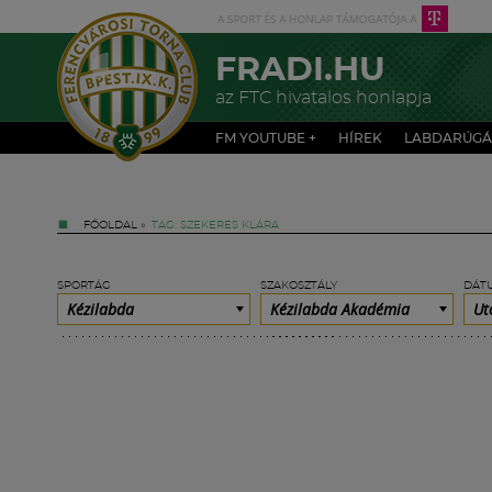
FRADI.HU
az FTC hivatalos honlapja
FM YOUTUBE +
HÍREK
LABDARÚGÁ
FŐOLDAL
»
TAG: SZEKERES KLÁRA
SPORTÁG
SZAKOSZTÁLY
DÁT
Kézilabda
Kézilabda Akadémia
Ut