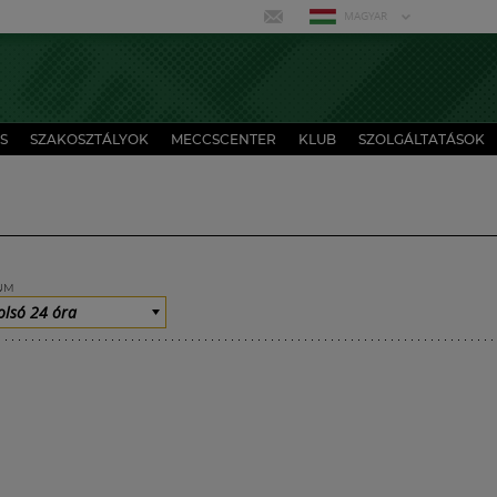
MAGYAR
S
SZAKOSZTÁLYOK
MECCSCENTER
KLUB
SZOLGÁLTATÁSOK
UM
olsó 24 óra