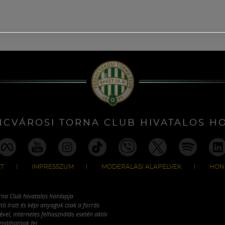
NCVÁROSI TORNA CLUB HIVATALOS H
T
IMPRESSZUM
MODERÁLÁSI ALAPELVEK
HON
rna Club hivatalos honlapja
tó írott és képi anyagok csak a forrás
vel, internetes felhasználás esetén aktív
ználhatóak fel.