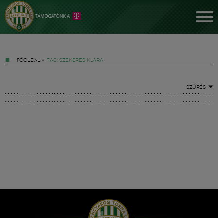
FŐOLDAL
»
TAG: SZEKERES KLÁRA
SZŰRÉS
Jegyek
FM YouTube +
Hírek