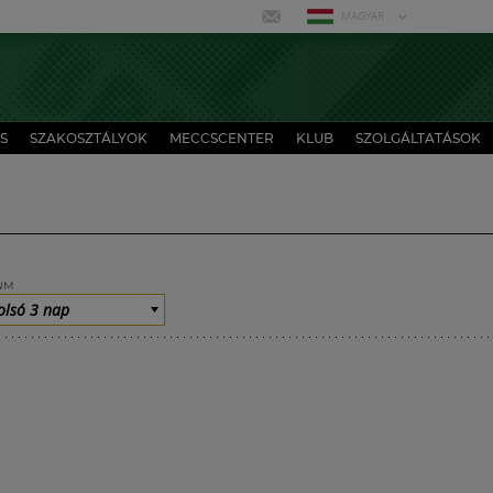
MAGYAR
S
SZAKOSZTÁLYOK
MECCSCENTER
KLUB
SZOLGÁLTATÁSOK
UM
olsó 3 nap