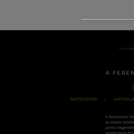
A FERE
SAJTÓCENTER
KAPCSOLA
A Ferencvárosi To
Az oldalon találha
pontos megjelölésé
hivatkozással has