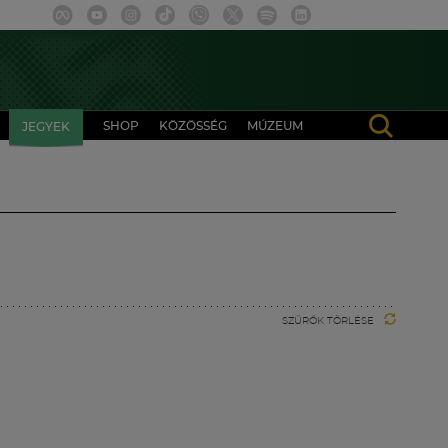
SHOP
KÖZÖSSÉG
MÚZEUM
JEGYEK
SZŰRŐK TÖRLÉSE