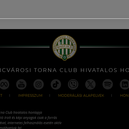
NCVÁROSI TORNA CLUB HIVATALOS H
T
IMPRESSZUM
MODERÁLÁSI ALAPELVEK
HON
rna Club hivatalos honlapja
tó írott és képi anyagok csak a forrás
vel, internetes felhasználás esetén aktív
ználhatóak fel.