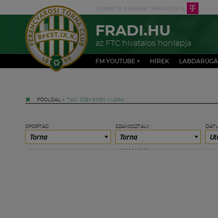
FRADI.HU
az FTC hivatalos honlapja
FM YOUTUBE +
HÍREK
LABDARÚGÁ
FŐOLDAL
»
TAG: SZEKERES KLÁRA
SPORTÁG
SZAKOSZTÁLY
DÁT
Torna
Torna
Ut