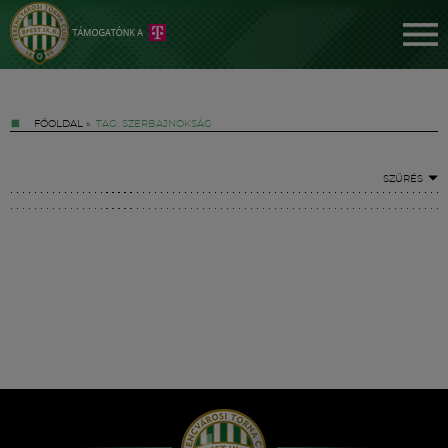
FŐOLDAL
»
TAG: SZERBAJNOKSÁG
SZŰRÉS
Jegyek
FM YouTube +
Hírek