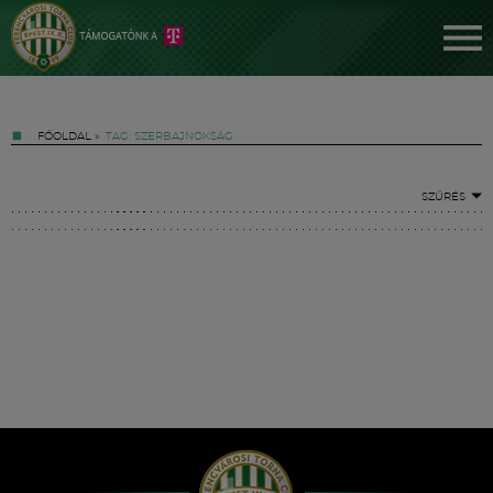
FŐOLDAL
»
TAG: SZERBAJNOKSÁG
SZŰRÉS
Jegyek
FM YouTube +
Hírek