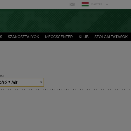
MAGYAR
S
SZAKOSZTÁLYOK
MECCSCENTER
KLUB
SZOLGÁLTATÁSOK
UM
olsó 1 hét