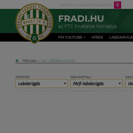
FRADI.HU
az FTC hivatalos honlapja
FM YOUTUBE +
HÍREK
LABDARÚGÁ
FŐOLDAL
»
TAG: SZERBAJNOKSÁG
SPORTÁG
SZAKOSZTÁLY
DÁT
Labdarúgás
Férfi labdarúgás
Ut