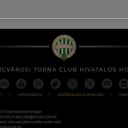
NCVÁROSI TORNA CLUB HIVATALOS H
T
IMPRESSZUM
MODERÁLÁSI ALAPELVEK
HON
rna Club hivatalos honlapja
tó írott és képi anyagok csak a forrás
vel, internetes felhasználás esetén aktív
ználhatóak fel.