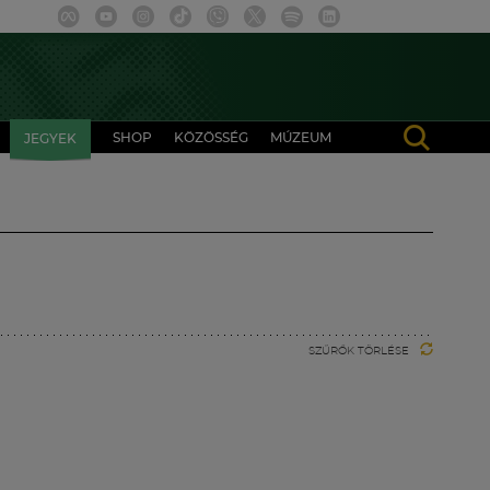
SHOP
KÖZÖSSÉG
MÚZEUM
JEGYEK
SZŰRŐK TÖRLÉSE