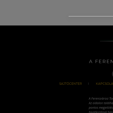
A FERE
SAJTÓCENTER
KAPCSOLA
A Ferencvárosi To
Az oldalon találha
pontos megjelölésé
hivatkozással has