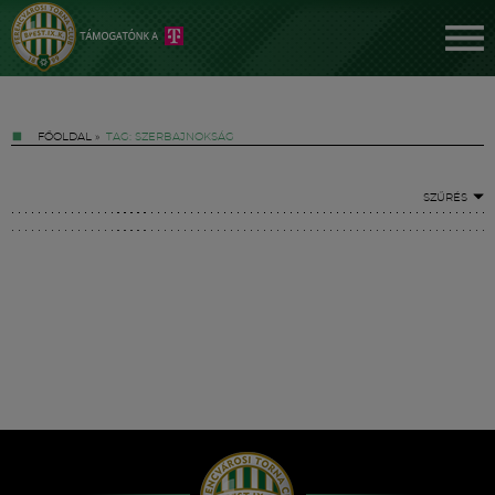
FŐOLDAL
»
TAG: SZERBAJNOKSÁG
SZŰRÉS
Jegyek
FM YouTube +
Hírek