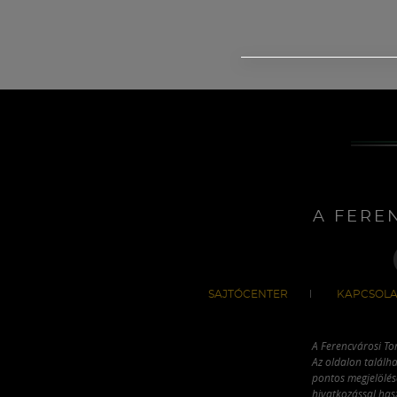
A FERE
SAJTÓCENTER
KAPCSOLA
A Ferencvárosi To
Az oldalon találha
pontos megjelölésé
hivatkozással has