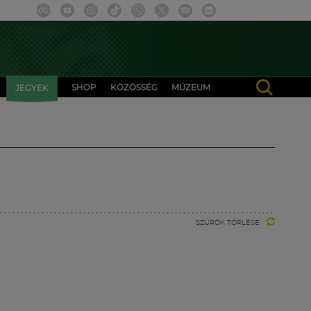
SHOP
KÖZÖSSÉG
MÚZEUM
JEGYEK
SZŰRŐK TÖRLÉSE