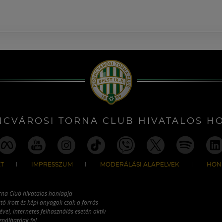
NCVÁROSI TORNA CLUB HIVATALOS H
T
IMPRESSZUM
MODERÁLÁSI ALAPELVEK
HON
rna Club hivatalos honlapja
tó írott és képi anyagok csak a forrás
vel, internetes felhasználás esetén aktív
ználhatóak fel.