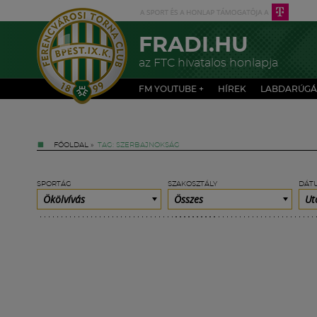
FRADI.HU
az FTC hivatalos honlapja
FM YOUTUBE +
HÍREK
LABDARÚGÁ
FŐOLDAL
»
TAG: SZERBAJNOKSÁG
SPORTÁG
SZAKOSZTÁLY
DÁT
Ökölvívás
Összes
Ut