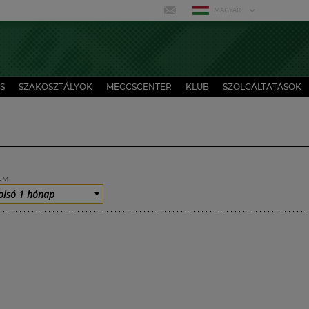
MAGYAR
S
SZAKOSZTÁLYOK
MECCSCENTER
KLUB
SZOLGÁLTATÁSOK
UM
olsó 1 hónap