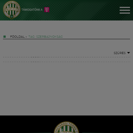
FŐOLDAL
»
TAG: SZERBAJNOKSÁG
SZŰRÉS
Jegyek
FM YouTube +
Hírek