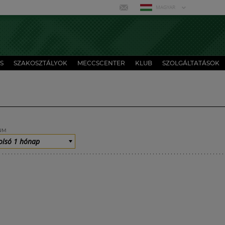
MAGYAR
S
SZAKOSZTÁLYOK
MECCSCENTER
KLUB
SZOLGÁLTATÁSOK
UM
olsó 1 hónap