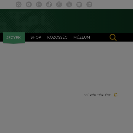
SHOP
KÖZÖSSÉG
MÚZEUM
JEGYEK
SZŰRŐK TÖRLÉSE