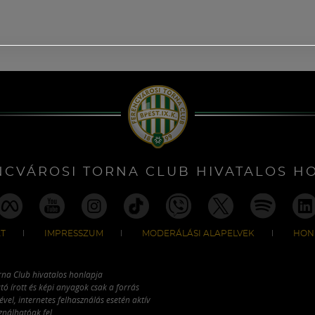
NCVÁROSI TORNA CLUB HIVATALOS H
T
IMPRESSZUM
MODERÁLÁSI ALAPELVEK
HON
rna Club hivatalos honlapja
tó írott és képi anyagok csak a forrás
vel, internetes felhasználás esetén aktív
ználhatóak fel.