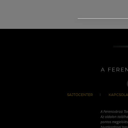
A FERE
SAJTÓCENTER
KAPCSOLA
A Ferencvárosi To
Az oldalon találha
pontos megjelölésé
hivatkozással has