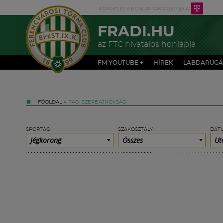
FRADI.HU
az FTC hivatalos honlapja
FM YOUTUBE +
HÍREK
LABDARÚGÁ
FŐOLDAL
»
TAG: SZERBAJNOKSÁG
SPORTÁG
SZAKOSZTÁLY
DÁT
Jégkorong
Összes
Ut