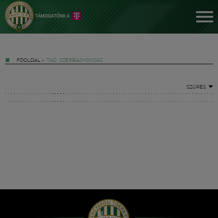
FŐOLDAL
»
TAG: SZERBAJNOKSÁG
SZŰRÉS
Jegyek
FM YouTube +
Hírek