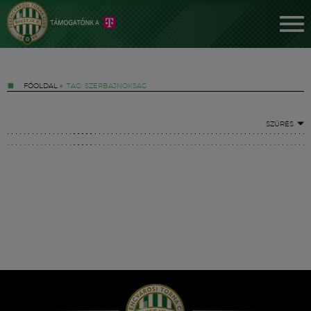
FŐOLDAL
»
TAG: SZERBAJNOKSÁG
SZŰRÉS
Jegyek
FM YouTube +
Hírek