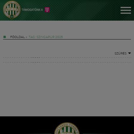
FŐOLDAL
»
TAG: SZINGAPÚR 2025
SZŰRÉS
Jegyek
FM YouTube +
Hírek