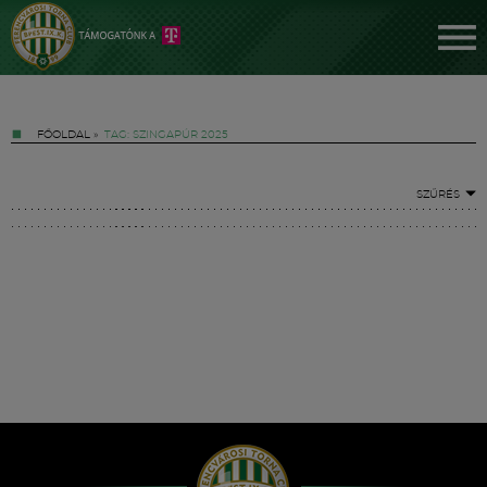
FŐOLDAL
»
TAG: SZINGAPÚR 2025
SZŰRÉS
Jegyek
FM YouTube +
Hírek