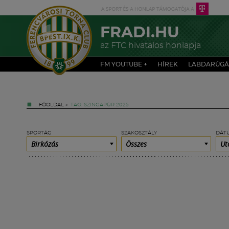
FRADI.HU
az FTC hivatalos honlapja
FM YOUTUBE +
HÍREK
LABDARÚGÁ
FŐOLDAL
»
TAG: SZINGAPÚR 2025
SPORTÁG
SZAKOSZTÁLY
DÁT
Birkózás
Összes
Ut