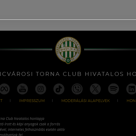
NCVÁROSI TORNA CLUB HIVATALOS H
T
IMPRESSZUM
MODERÁLÁSI ALAPELVEK
HON
rna Club hivatalos honlapja
tó írott és képi anyagok csak a forrás
vel, internetes felhasználás esetén aktív
ználhatóak fel.