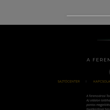
A FERE
SAJTÓCENTER
KAPCSOLA
A Ferencvárosi To
Az oldalon találha
pontos megjelölésé
hivatkozással has