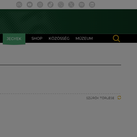
SHOP
KÖZÖSSÉG
MÚZEUM
JEGYEK
SZŰRŐK TÖRLÉSE