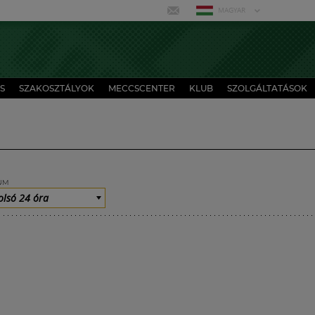
MAGYAR
S
SZAKOSZTÁLYOK
MECCSCENTER
KLUB
SZOLGÁLTATÁSOK
UM
olsó 24 óra