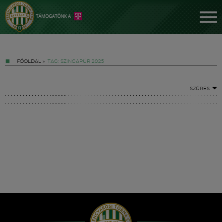
FŐOLDAL
»
TAG: SZINGAPÚR 2025
SZŰRÉS
Jegyek
FM YouTube +
Hírek